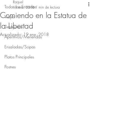
Raquel
Todas las Entradas
16 ene. 2018
1 min de lectura
Comiendo en la Estatua de
Viajes
la Libertad
Desayunos
Actualizado:
19 ene. 2018
Aperitivos/Meriendas
Ensaladas/Sopas
Platos Principales
Postres