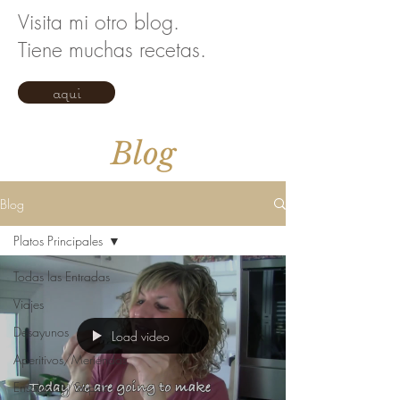
Visita mi otro blog.
Tiene muchas recetas.
aqui
Blog
Blog
Platos Principales
Todas las Entradas
Viajes
Desayunos
Load video
Aperitivos/Meriendas
Ensaladas/Sopas