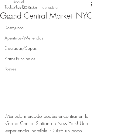
Raquel
Todas las Entradas
7 feb 2018
1 min de lectura
Grand Central Market- NYC
Viajes
Desayunos
Aperitivos/Meriendas
Ensaladas/Sopas
Platos Principales
Postres
Menudo mercado podéis encontrar en la 
Grand Central Station en New York! Una 
experiencia increíble! Quizá un poco 