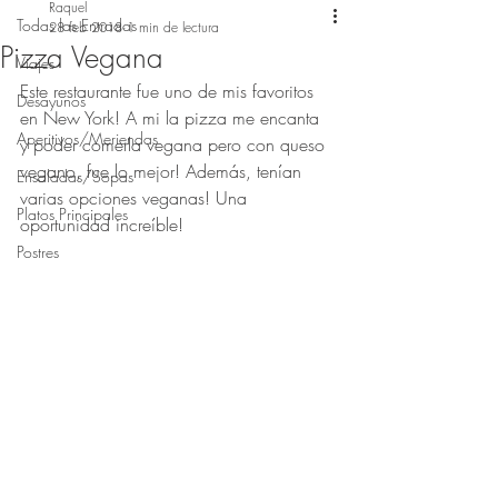
Raquel
Todas las Entradas
28 feb 2018
1 min de lectura
Pizza Vegana
Viajes
Este restaurante fue uno de mis favoritos 
Desayunos
en New York! A mi la pizza me encanta 
Aperitivos/Meriendas
y poder comerla vegana pero con queso 
vegano, fue lo mejor! Además, tenían 
Ensaladas/Sopas
varias opciones veganas! Una 
Platos Principales
oportunidad increíble!
Postres