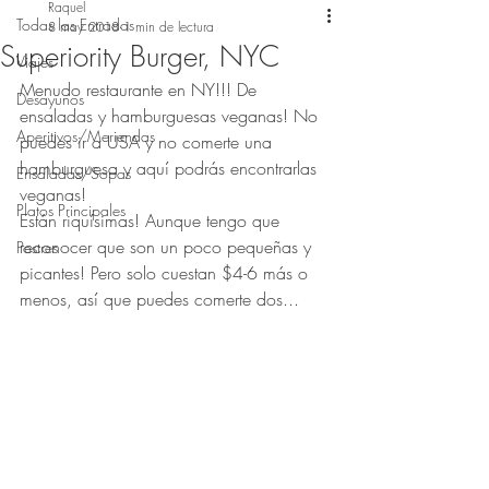
Raquel
Todas las Entradas
8 may 2018
1 min de lectura
Superiority Burger, NYC
Viajes
Menudo restaurante en NY!!! De 
Desayunos
ensaladas y hamburguesas veganas! No 
Aperitivos/Meriendas
puedes ir a USA y no comerte una 
hamburguesa y aquí podrás encontrarlas 
Ensaladas/Sopas
veganas! 
Platos Principales
Están riquísimas! Aunque tengo que 
reconocer que son un poco pequeñas y 
Postres
picantes! Pero solo cuestan $4-6 más o 
menos, así que puedes comerte dos... 