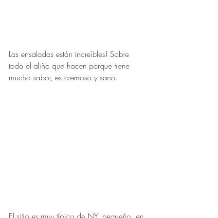
Las ensaladas están increíbles! Sobre 
todo el aliño que hacen porque tiene 
mucho sabor, es cremoso y sano. 
El sitio es muy típico de NY, pequeño, en 